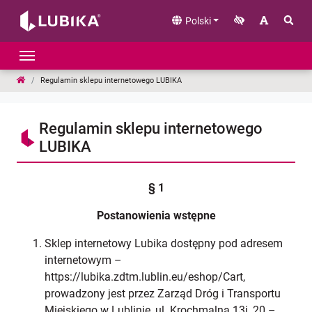
Przejdź do treści
Polski
LUBIKA
Regulamin sklepu internetowego LUBIKA
Regulamin sklepu internetowego
LUBIKA
§ 1
Postanowienia wstępne
Sklep internetowy Lubika dostępny pod adresem
internetowym –
https://lubika.zdtm.lublin.eu/eshop/Cart,
prowadzony jest przez Zarząd Dróg i Transportu
Miejskiego w Lublinie, ul. Krochmalna 13j, 20 –