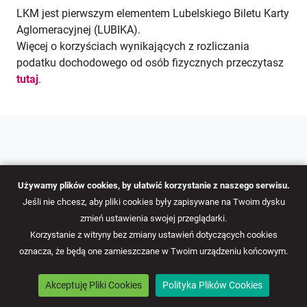
LKM jest pierwszym elementem Lubelskiego Biletu Karty
Aglomeracyjnej (LUBIKA).
Więcej o korzyściach wynikających z rozliczania
podatku dochodowego od osób fizycznych przeczytasz
tutaj
.
Używamy plików cookies, by ułatwić korzystanie z naszego serwisu.
Jeśli nie chcesz, aby pliki cookies były zapisywane na Twoim dysku
zmień ustawienia swojej przeglądarki.
Korzystanie z witryny bez zmiany ustawień dotyczących cookies
© 2026
ZDiTM w Lublinie
. All right reserved.
oznacza, że będą one zamieszczane w Twoim urządzeniu końcowym.
Przełącz na wersję pełną
Facebook
ZDiTM w Lublinie
Akceptuję Pliki Cookies
Polityka Plików Cookies